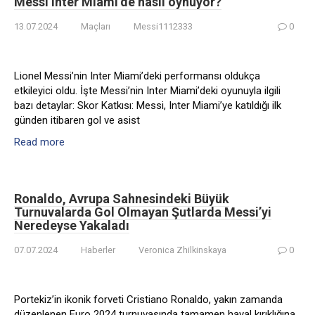
Messi Inter Miami’de nasıl oynuyor?
13.07.2024
Maçları
Messi1112333
0
Lionel Messi’nin Inter Miami’deki performansı oldukça
etkileyici oldu. İşte Messi’nin Inter Miami’deki oyunuyla ilgili
bazı detaylar: Skor Katkısı: Messi, Inter Miami’ye katıldığı ilk
günden itibaren gol ve asist
Read more
Ronaldo, Avrupa Sahnesindeki Büyük
Turnuvalarda Gol Olmayan Şutlarda Messi’yi
Neredeyse Yakaladı
07.07.2024
Haberler
Veronica Zhilkinskaya
0
Portekiz’in ikonik forveti Cristiano Ronaldo, yakın zamanda
düzenlenen Euro 2024 turnuvasında tamamen hayal kırıklığına