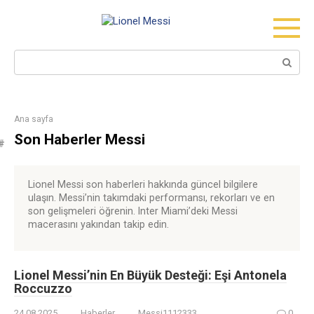
Skip
to
content
Search:
Ana sayfa
Son Haberler Messi
Lionel Messi son haberleri hakkında güncel bilgilere
ulaşın. Messi’nin takımdaki performansı, rekorları ve en
son gelişmeleri öğrenin. Inter Miami’deki Messi
macerasını yakından takip edin.
Lionel Messi’nin En Büyük Desteği: Eşi Antonela
Roccuzzo
24.08.2025
Haberler
Messi1112333
0